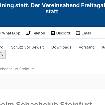
ining statt. Der Vereinsabend Freitag
statt.
WhatsApp
Telefon
Discord
Email
ng
Schutz vor Gewalt
Downloads
Vorstand
K
rch Button
chachclub Steinfurt
beim Schachclub Steinfurt