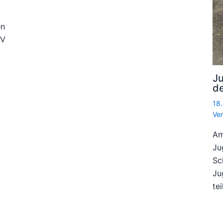
en
TV
J
de
18
Ver
Am
Ju
Sc
Ju
te