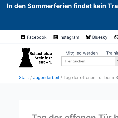
In den Sommerferien findet kein Tra
Zum
Facebook
Instagram
Bluesky
Inhalt
springen
Mitglied werden
Traini
Sea
Search
for:
Start
Jugendarbeit
Tag der offenen Tür beim S
Tag der offenen Tür 