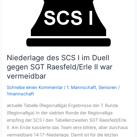
Niederlage des SCS I im Duell
gegen SGT Raesfeld/Erle II war
vermeidbar
Schreibe einen Kommentar
/
1. Mannschaft
,
Senioren
/
1mannschaft
aktuelle Tabelle (Regionalliga) Ergebnisse der 7. Runde
(Regionalliga) In der siebten Runde der Regionalliga
empfing der SCS I den Tabellenzweiten SGT Raesfeld/Erle
II. Am Ende kassierte das Team eine bittere, aber durchaus
vermeidbare 14:17-Niederlage. Damit ist für die letzten