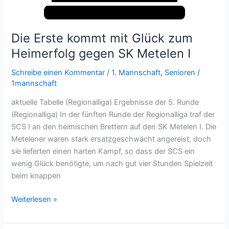
Die Erste kommt mit Glück zum
Heimerfolg gegen SK Metelen I
Schreibe einen Kommentar
/
1. Mannschaft
,
Senioren
/
1mannschaft
aktuelle Tabelle (Regionalliga) Ergebnisse der 5. Runde
(Regionalliga) In der fünften Runde der Regionalliga traf der
SCS I an den heimischen Brettern auf den SK Metelen I. Die
Metelener waren stark ersatzgeschwächt angereist, doch
sie lieferten einen harten Kampf, so dass der SCS ein
wenig Glück benötigte, um nach gut vier Stunden Spielzeit
beim knappen
Die
Weiterlesen »
Erste
kommt