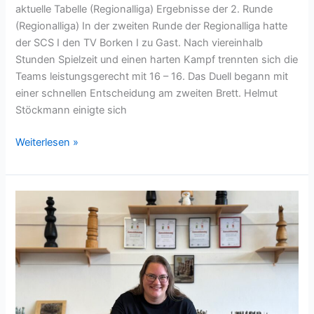
aktuelle Tabelle (Regionalliga) Ergebnisse der 2. Runde
(Regionalliga) In der zweiten Runde der Regionalliga hatte
der SCS I den TV Borken I zu Gast. Nach viereinhalb
Stunden Spielzeit und einen harten Kampf trennten sich die
Teams leistungsgerecht mit 16 – 16. Das Duell begann mit
einer schnellen Entscheidung am zweiten Brett. Helmut
Stöckmann einigte sich
Mannschaftsremis
Weiterlesen »
zwischen
SC
Steinfurt
I
und
TV
Borken
I