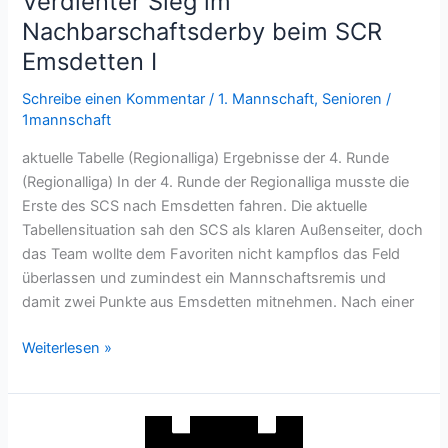
Verdienter Sieg im
Nachbarschaftsderby beim SCR
Emsdetten I
Schreibe einen Kommentar
/
1. Mannschaft
,
Senioren
/
1mannschaft
aktuelle Tabelle (Regionalliga) Ergebnisse der 4. Runde
(Regionalliga) In der 4. Runde der Regionalliga musste die
Erste des SCS nach Emsdetten fahren. Die aktuelle
Tabellensituation sah den SCS als klaren Außenseiter, doch
das Team wollte dem Favoriten nicht kampflos das Feld
überlassen und zumindest ein Mannschaftsremis und
damit zwei Punkte aus Emsdetten mitnehmen. Nach einer
Verdienter
Weiterlesen »
Sieg
im
Nachbarschaftsderby
beim