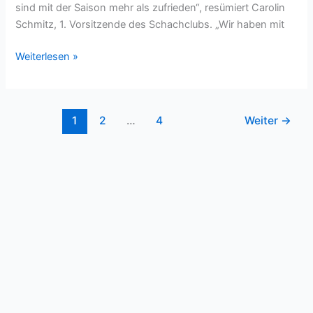
sind mit der Saison mehr als zufrieden“, resümiert Carolin
Schmitz, 1. Vorsitzende des Schachclubs. „Wir haben mit
Drei
Weiterlesen »
Aufstiege
und
ein
1
2
…
4
Weiter
→
Qualitätssiegel:
Schachclub
Steinfurt
auf
Erfolgskurs
Copyright © 2026 Schachclub Steinfurt 1996 e.V. |
Impressum
|