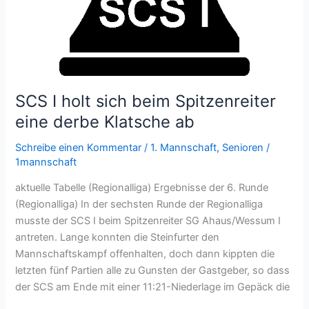
SCS I holt sich beim Spitzenreiter
eine derbe Klatsche ab
Schreibe einen Kommentar
/
1. Mannschaft
,
Senioren
/
1mannschaft
aktuelle Tabelle (Regionalliga) Ergebnisse der 6. Runde
(Regionalliga) In der sechsten Runde der Regionalliga
musste der SCS I beim Spitzenreiter SG Ahaus/Wessum I
antreten. Lange konnten die Steinfurter den
Mannschaftskampf offenhalten, doch dann kippten die
letzten fünf Partien alle zu Gunsten der Gastgeber, so dass
der SCS am Ende mit einer 11:21-Niederlage im Gepäck die