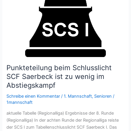
Punkteteilung beim Schlusslicht
SCF Saerbeck ist zu wenig im
Abstiegskampf
Schreibe einen Kommentar
/
1. Mannschaft
,
Senioren
/
1mannschaft
aktuelle Tabelle (Regionalliga) Ergebnisse der 8. Runde
(Regionalliga) In der achten Runde der Regionalliga reiste
der SCS I zum Tabellenschlusslicht SCF Saerbeck I. Das