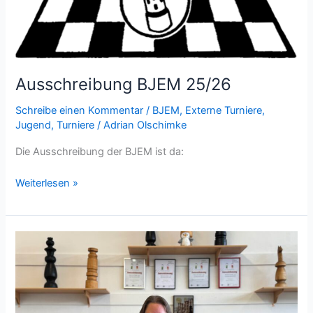
den
Steinfurter
Nachwuchs
Ausschreibung BJEM 25/26
Schreibe einen Kommentar
/
BJEM
,
Externe Turniere
,
Jugend
,
Turniere
/
Adrian Olschimke
Die Ausschreibung der BJEM ist da:
Ausschreibung
Weiterlesen »
BJEM
25/26