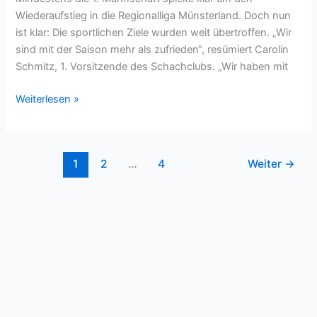
Wiederaufstieg in die Regionalliga Münsterland. Doch nun
ist klar: Die sportlichen Ziele wurden weit übertroffen. „Wir
sind mit der Saison mehr als zufrieden“, resümiert Carolin
Schmitz, 1. Vorsitzende des Schachclubs. „Wir haben mit
Drei
Weiterlesen »
Aufstiege
und
ein
1
2
…
4
Weiter
→
Qualitätssiegel:
Schachclub
Steinfurt
auf
Erfolgskurs