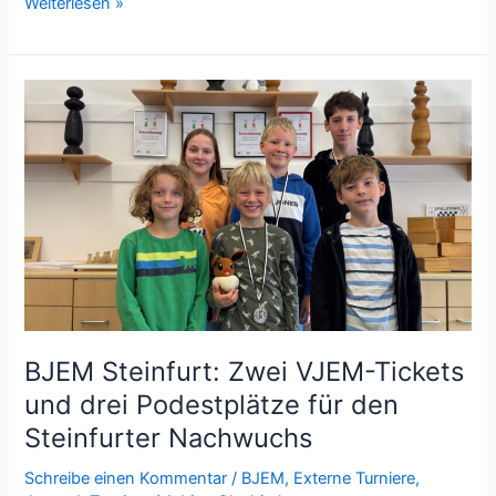
Ausgezeichneter
Weiterlesen »
Kinderschutz!
BJEM Steinfurt: Zwei VJEM-Tickets
und drei Podestplätze für den
Steinfurter Nachwuchs
Schreibe einen Kommentar
/
BJEM
,
Externe Turniere
,