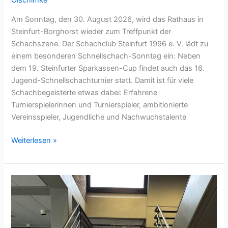
Olschimke
Am Sonntag, den 30. August 2026, wird das Rathaus in
Steinfurt-Borghorst wieder zum Treffpunkt der
Schachszene. Der Schachclub Steinfurt 1996 e. V. lädt zu
einem besonderen Schnellschach-Sonntag ein: Neben
dem 19. Steinfurter Sparkassen-Cup findet auch das 16.
Jugend-Schnellschachturnier statt. Damit ist für viele
Schachbegeisterte etwas dabei: Erfahrene
Turnierspielerinnen und Turnierspieler, ambitionierte
Vereinsspieler, Jugendliche und Nachwuchstalente
Schnellschach-
Weiterlesen »
Sonntag
in
Steinfurt:
Zwei
Turniere,
viele
Bretter,