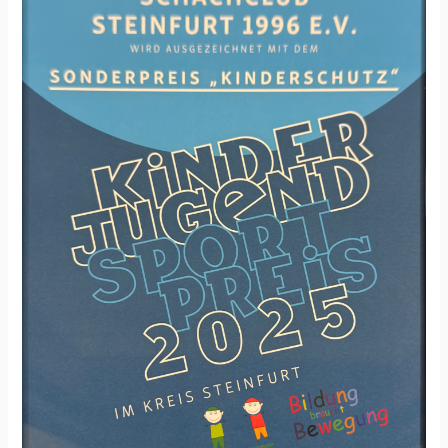
Turnier
für
Anfänger:innen
(DWZ
bis
800)