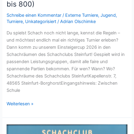
bis 800)
Schreibe einen Kommentar
/
Externe Turniere
,
Jugend
,
Turniere
,
Unkategorisiert
/
Adrian Olschimke
Du spielst Schach noch nicht lange, kennst die Regeln –
und möchtest endlich mal ein richtiges Turnier erleben?
Dann komm zu unserem Einsteigercup 2026 in den
Schachräumen des Schachclubs Steinfurt! Gespielt wird in
passenden Leistungsgruppen, damit alle faire und
spannende Partien bekommen. Für wen? Wann? Wo?
Schachräume des Schachclubs SteinfurtKapellenstr. 7,
48565 Steinfurt-BorghorstEingangshinweis: Zwischen
Schule
Einsteigercup
Weiterlesen »
2026
in
Steinfurt
–