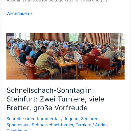
Vereinsjugendeinzelmeisterschaft
Weiterlesen »
beendet!
Schnellschach-Sonntag in
Steinfurt: Zwei Turniere, viele
Bretter, große Vorfreude
Schreibe einen Kommentar
/
Jugend
,
Senioren
,
Sparkassen-Schnellschachturnier
,
Turniere
/
Adrian