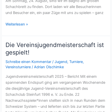
Am Sonntag, 24. August, sind wir im Bagno am großen
Schachbrett zu finden. Dort laden wir alle Besucherinnen
und Besucher ein, ein paar Züge mit uns zu spielen – ganz
SC
Weiterlesen »
Steinfurt
beim
Stadtjubiläum,
Die Vereinsjugendmeisterschaft ist
Schweinemarkt
gespielt!
&
Schnellschachturnier
Schreibe einen Kommentar
/
Jugend
,
Turniere
,
Vereinsturniere
/
Adrian Olschimke
Jugendvereinsmeisterschaft 2025 – Bericht Mit einem
spannenden Endspurt ging am vergangenen Wochenende
die diesjährige Jugend-Vereinsmeisterschaft des
Schachclub Steinfurt 1996 e. V. zu Ende. 22
Nachwuchsspieler*innen stellten sich in neun Runden dem
Schweizer System – und lieferten sich bis zur letzten Partie