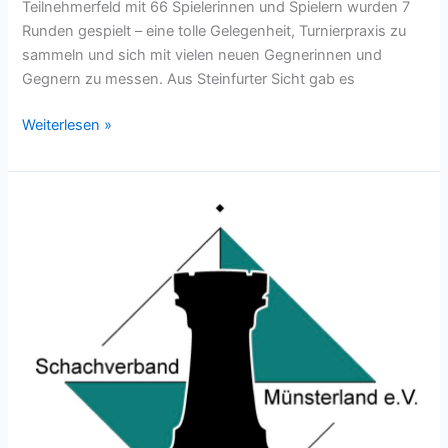
Teilnehmerfeld mit 66 Spielerinnen und Spielern wurden 7
Runden gespielt – eine tolle Gelegenheit, Turnierpraxis zu
sammeln und sich mit vielen neuen Gegnerinnen und
Gegnern zu messen. Aus Steinfurter Sicht gab es
SC
Weiterlesen »
Steinfurt
beim
13.
TECE
Jugendopen
in
Emsdetten