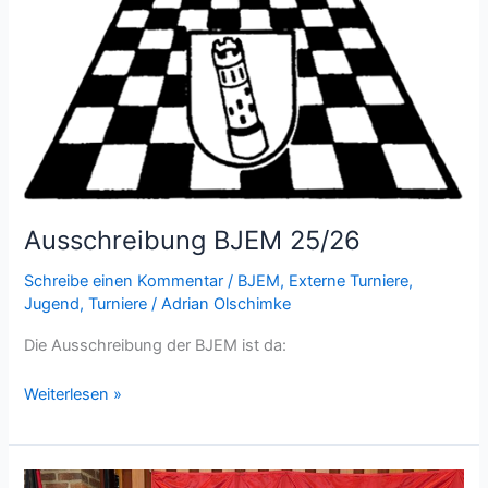
Tickets
und
drei
Podestplätze
für
den
Steinfurter
Nachwuchs
Ausschreibung BJEM 25/26
Schreibe einen Kommentar
/
BJEM
,
Externe Turniere
,
Jugend
,
Turniere
/
Adrian Olschimke
Die Ausschreibung der BJEM ist da:
Ausschreibung
Weiterlesen »
BJEM
25/26