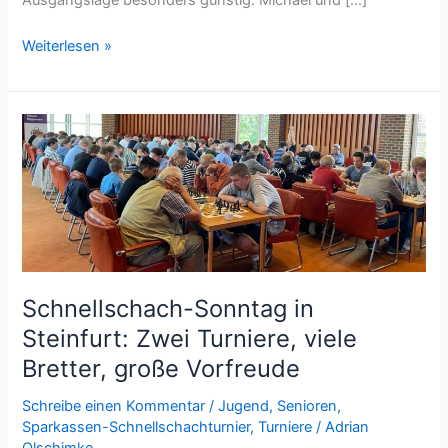
Vereinsjugendeinzelmeisterschaft
Weiterlesen »
beendet!
Schnellschach-Sonntag in
Steinfurt: Zwei Turniere, viele
Bretter, große Vorfreude
Schreibe einen Kommentar
/
Jugend
,
Senioren
,
Sparkassen-Schnellschachturnier
,
Turniere
/
Adrian