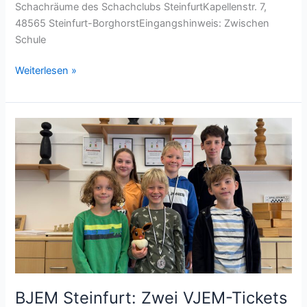
Schachräume des Schachclubs SteinfurtKapellenstr. 7,
48565 Steinfurt-BorghorstEingangshinweis: Zwischen
Schule
Einsteigercup
Weiterlesen »
2026
in
Steinfurt
–
Turnier
für
Anfänger:innen
(DWZ
bis
800)
BJEM Steinfurt: Zwei VJEM-Tickets