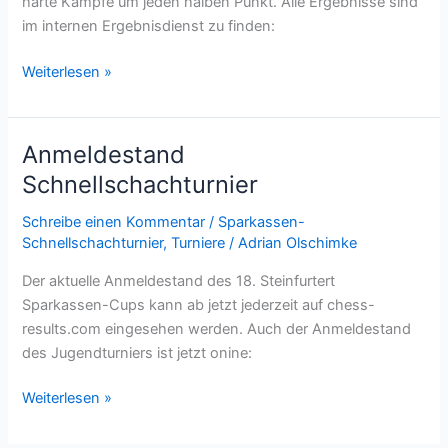
harte Kämpfe um jeden halben Punkt. Alle Ergebnisse sind
im internen Ergebnisdienst zu finden:
Die
Weiterlesen »
Vereinsjugendmeisterschaft
ist
gespielt!
Anmeldestand
Schnellschachturnier
Schreibe einen Kommentar
/
Sparkassen-
Schnellschachturnier
,
Turniere
/
Adrian Olschimke
Der aktuelle Anmeldestand des 18. Steinfurtert
Sparkassen-Cups kann ab jetzt jederzeit auf chess-
results.com eingesehen werden. Auch der Anmeldestand
des Jugendturniers ist jetzt onine:
Anmeldestand
Weiterlesen »
Schnellschachturnier