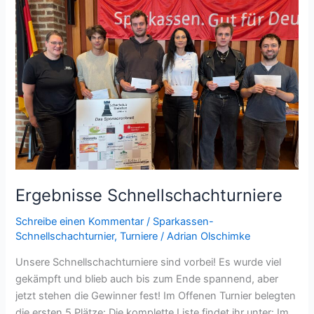
Ergebnisse Schnellschachturniere
Schreibe einen Kommentar
/
Sparkassen-
Schnellschachturnier
,
Turniere
/
Adrian Olschimke
Unsere Schnellschachturniere sind vorbei! Es wurde viel
gekämpft und blieb auch bis zum Ende spannend, aber
jetzt stehen die Gewinner fest! Im Offenen Turnier belegten
die ersten 5 Plätze: Die komplette Liste findet ihr unter: Im