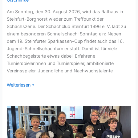
Olschimke
Am Sonntag, den 30. August 2026, wird das Rathaus in
Steinfurt-Borghorst wieder zum Treffpunkt der
Schachszene. Der Schachclub Steinfurt 1996 e. V. lädt zu
einem besonderen Schnellschach-Sonntag ein: Neben
dem 19. Steinfurter Sparkassen-Cup findet auch das 16.
Jugend-Schnellschachturnier statt. Damit ist für viele
Schachbegeisterte etwas dabei: Erfahrene
Turnierspielerinnen und Turnierspieler, ambitionierte
Vereinsspieler, Jugendliche und Nachwuchstalente
Schnellschach-
Weiterlesen »
Sonntag
in
Steinfurt:
Zwei
Turniere,
viele
Bretter,