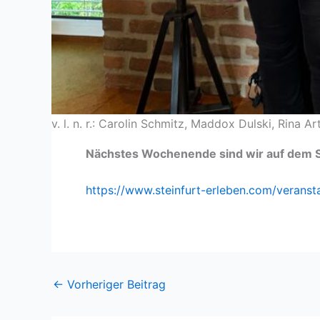
v. l. n. r.: Carolin Schmitz, Maddox Dulski, Rina A
Nächstes Wochenende sind wir auf dem Sc
https://www.steinfurt-erleben.com/verans
←
Vorheriger Beitrag