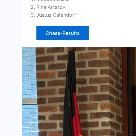
Rina Artarov
Justus Ostendorf
Chess-Results