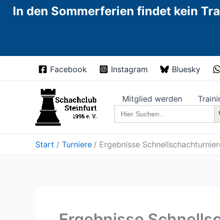
In den Sommerferien findet kein Tra
Zum
Facebook
Instagram
Bluesky
Inhalt
springen
Mitglied werden
Traini
Sea
Search
for:
Start
Turniere
Ergebnisse Schnellschachturnier
Ergebnisse Schnells