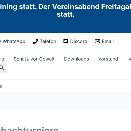
ining statt. Der Vereinsabend Freitag
statt.
WhatsApp
Telefon
Discord
Email
ng
Schutz vor Gewalt
Downloads
Vorstand
K
rch Button
e
chachturniere