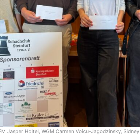
, FM Jasper Holtel, WGM Carmen Voicu-Jagodzinsky, Sidney 