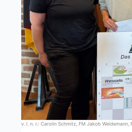
v. l. n. r.: Carolin Schmitz, FM Jakob Weidemann