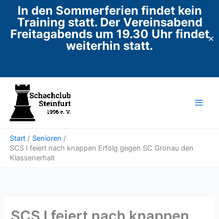
In den Sommerferien findet kein
Training statt. Der Vereinsabend
Freitagabends um 19.30 Uhr findet
✕
weiterhin statt.
Zum
Inhalt
springen
Start
Senioren
SCS I feiert nach knappen Erfolg gegen SC Gronau den
Klassenerhalt
SCS I feiert nach knappen