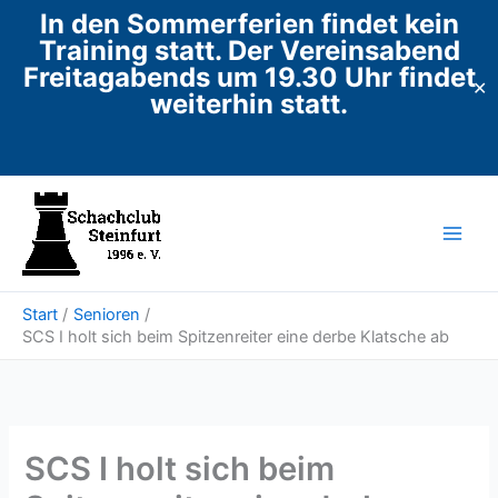
In den Sommerferien findet kein
Training statt. Der Vereinsabend
Freitagabends um 19.30 Uhr findet
✕
weiterhin statt.
Zum
Inhalt
springen
Start
Senioren
SCS I holt sich beim Spitzenreiter eine derbe Klatsche ab
SCS I holt sich beim